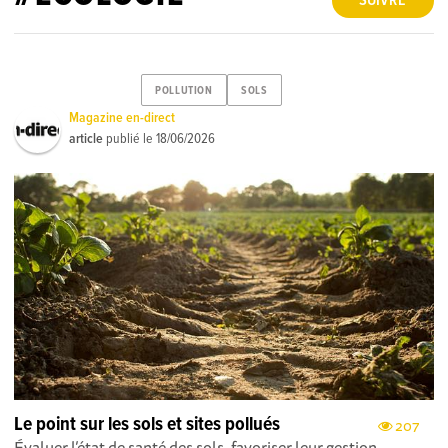
SUIVRE
POLLUTION
SOLS
Magazine en-direct
article
publié le
18/06/2026
Le point sur les sols et sites pollués
207
Évaluer l’état de santé des sols, favoriser leur gestion