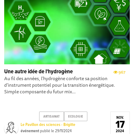
Une autre idée de l'hydrogène
967
Au fil des années, l’hydrogène conforte sa position
d’instrument potentiel pour la transition énergétique.
Simple composante du futur mix...
ARTISANAT
ECOLOGIE
NOV.
17
Le Pavillon des sciences - Brigitte
événement
publié le
29/11/2024
2024