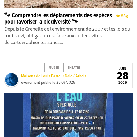
🐾 Comprendre les déplacements des espèces
883
pour favoriser la biodiversité 🐾
Depuis le Grenelle de l’environnement de 2007 et les lois qui
l’ont suivi, obligation est faite aux collectivités
de cartographier les zones...
MUSEE
THEATRE
JUIN
28
Maisons de Louis Pasteur Dole / Arbois
événement
publié le
25/06/2025
2025