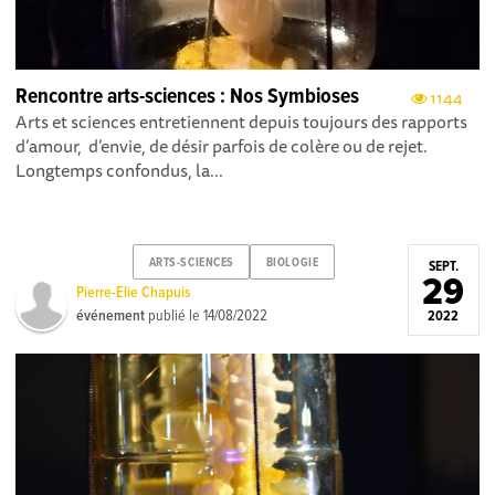
Rencontre arts-sciences : Nos Symbioses
1144
Arts et sciences entretiennent depuis toujours des rapports
d’amour, d’envie, de désir parfois de colère ou de rejet.
Longtemps confondus, la...
ARTS-SCIENCES
BIOLOGIE
SEPT.
29
Pierre-Elie Chapuis
événement
publié le
14/08/2022
2022