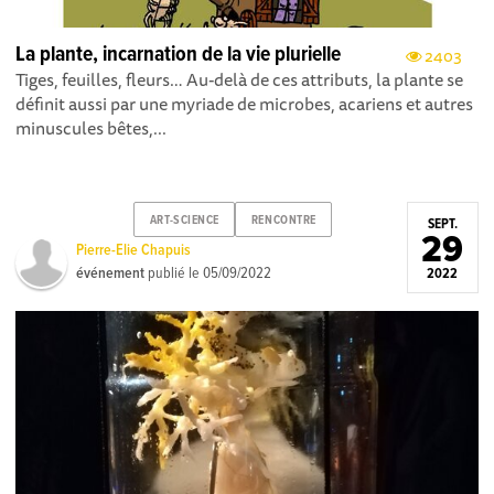
La plante, incarnation de la vie plurielle
2403
Tiges, feuilles, fleurs… Au-delà de ces attributs, la plante se
définit aussi par une myriade de microbes, acariens et autres
minuscules bêtes,...
ART-SCIENCE
RENCONTRE
SEPT.
29
Pierre-Elie Chapuis
événement
publié le
05/09/2022
2022