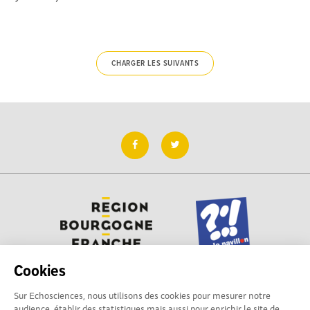
CHARGER LES SUIVANTS
Cookies
Sur Echosciences, nous utilisons des cookies pour mesurer notre
Besoin d'aide pour utiliser Echosciences ? Écrivez vos
audience, établir des statistiques mais aussi pour enrichir le site de