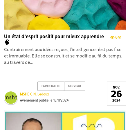
Un état d’esprit positif pour mieux apprendre
891
🧠
Contrairement aux idées reçues, l’intelligence n’est pas fixe
et immuable. Elle se construit et se modifie au fil du temps,
au travers de...
PARENTALITE
CERVEAU
NOV.
26
MSHE C.N. Ledoux
événement
publié le
18/11/2024
2024