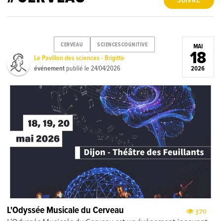
SUIVRE
CERVEAU
SCIENCESCOGNITIVE
MAI
18
Le Pavillon des sciences - Brigitte
événement
publié le
24/04/2026
2026
L'Odyssée Musicale du Cerveau
370