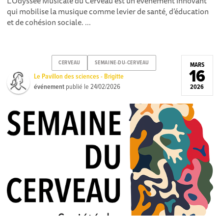
L’Odyssée Musicale du Cerveau est un événement innovant
qui mobilise la musique comme levier de santé, d’éducation
et de cohésion sociale. ...
CERVEAU
SEMAINE-DU-CERVEAU
MARS
16
Le Pavillon des sciences - Brigitte
événement
publié le
24/02/2026
2026