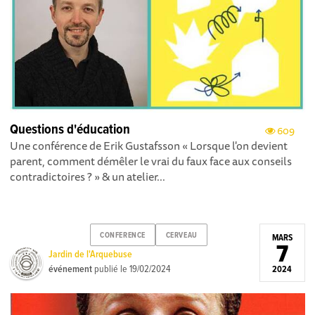
Questions d'éducation
609
Une conférence de Erik Gustafsson « Lorsque l'on devient
parent, comment démêler le vrai du faux face aux conseils
contradictoires ? » & un atelier...
CONFERENCE
CERVEAU
MARS
7
Jardin de l'Arquebuse
événement
publié le
19/02/2024
2024