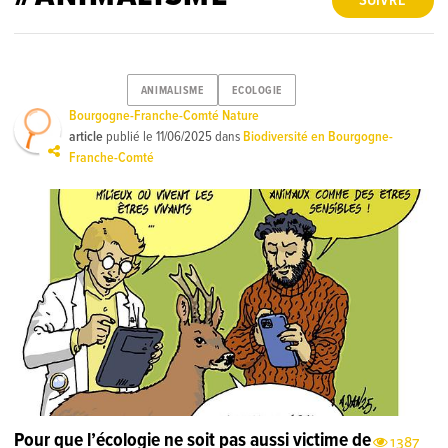
SUIVRE
ANIMALISME
ECOLOGIE
Bourgogne-Franche-Comté Nature
article
publié le
11/06/2025
dans
Biodiversité en Bourgogne-
Franche-Comté
Pour que l’écologie ne soit pas aussi victime de
1387