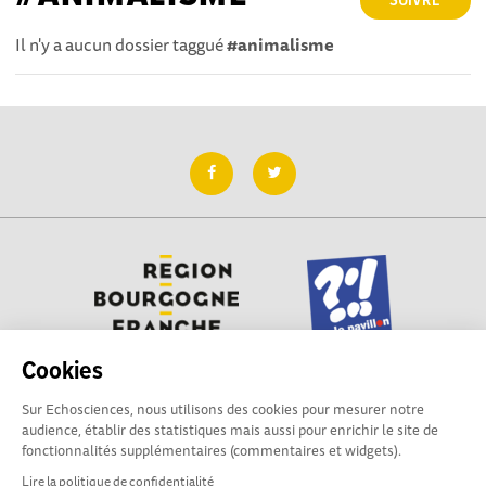
SUIVRE
Il n'y a aucun dossier taggué
#animalisme
Cookies
Sur Echosciences, nous utilisons des cookies pour mesurer notre
Besoin d'aide pour utiliser Echosciences ? Écrivez vos
audience, établir des statistiques mais aussi pour enrichir le site de
questions aux administrateurs de la plateforme
fonctionnalités supplémentaires (commentaires et widgets).
:
contact@pavillon-sciences.com
Lire la politique de confidentialité