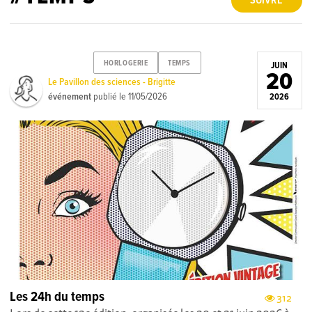
SUIVRE
HORLOGERIE
TEMPS
JUIN
20
Le Pavillon des sciences - Brigitte
événement
publié le
11/05/2026
2026
Les 24h du temps
312