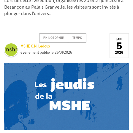
Lors de cette 12e édition, organisée les 20 et 21 juin 2026 à
Besançon au Palais Granvelle, les visiteurs sont invités à
plonger dans l’univers...
PHILOSOPHIE
TEMPS
JAN.
5
MSHE C.N. Ledoux
événement
publié le
26/01/2026
2026