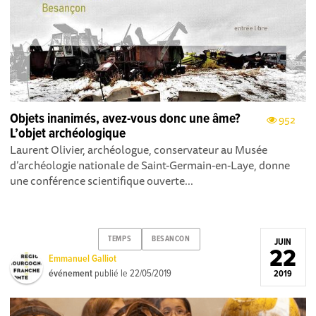
Objets inanimés, avez-vous donc une âme?
952
L’objet archéologique
Laurent Olivier, archéologue, conservateur au Musée
d’archéologie nationale de Saint-Germain-en-Laye, donne
une conférence scientifique ouverte...
TEMPS
BESANCON
JUIN
22
Emmanuel Galliot
événement
publié le
22/05/2019
2019