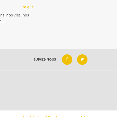
441
ns, nos vies, nos
...
SUIVEZ-NOUS