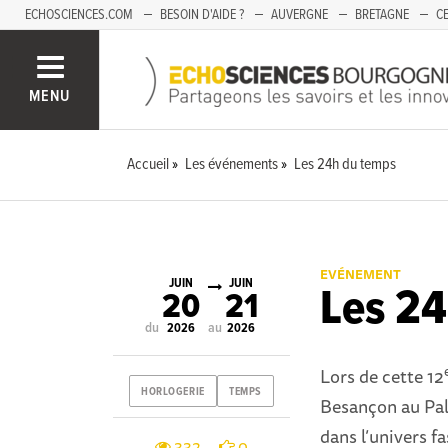
ECHOSCIENCES.COM
BESOIN D'AIDE ?
AUVERGNE
BRETAGNE
CE
OCCITANIE
PACA
PAYS DE LA LOIRE
SAVOIE
MENU
Accueil
Les événements
Les 24h du temps
EVÉNEMENT
JUIN
JUIN
Les 24
20
21
du
au
2026
2026
Lors de cette 12
HORLOGERIE
TEMPS
Besançon au Pala
dans l’univers f
332
0