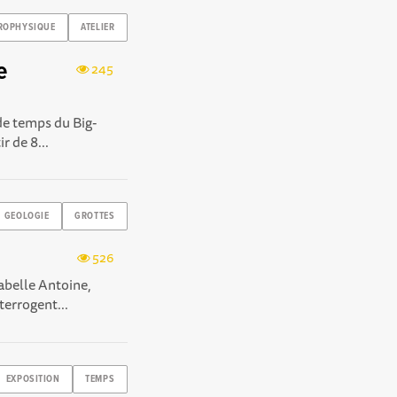
ROPHYSIQUE
ATELIER
e
245
 de temps du Big-
r de 8...
GEOLOGIE
GROTTES
526
sabelle Antoine,
errogent...
EXPOSITION
TEMPS