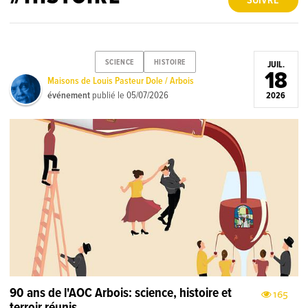
SUIVRE
SCIENCE
HISTOIRE
JUIL.
18
Maisons de Louis Pasteur Dole / Arbois
événement
publié le
05/07/2026
2026
90 ans de l'AOC Arbois: science, histoire et
165
terroir réunis