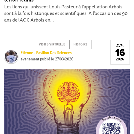
Les liens qui unissent Louis Pasteur à l’appellation Arbois
sont à la fois historiques et scientifiques. À l’occasion des 90
ans de l’AOC Arbois en...
VISITE-VIRTUELLE
HISTOIRE
AVR.
16
Etienne - Pavillon Des Sciences
événement
publié le
27/03/2026
2026