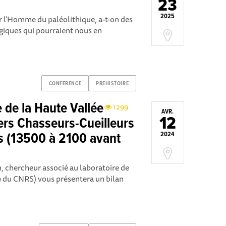
23
2025
r l’Homme du paléolithique, a-t-on des
ogiques qui pourraient nous en
CONFERENCE
PREHISTOIRE
e de la Haute Vallée
1299
AVR.
12
ers Chasseurs-Cueilleurs
s (13500 à 2100 avant
2024
n, chercheur associé au laboratoire de
u CNRS) vous présentera un bilan