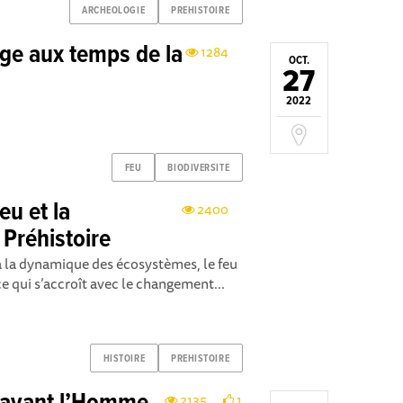
ARCHEOLOGIE
PREHISTOIRE
ge aux temps de la
1284
OCT.
27
2022
FEU
BIODIVERSITE
eu et la
2400
 Préhistoire
 à la dynamique des écosystèmes, le feu
 qui s’accroît avec le changement...
HISTOIRE
PREHISTOIRE
2135
1