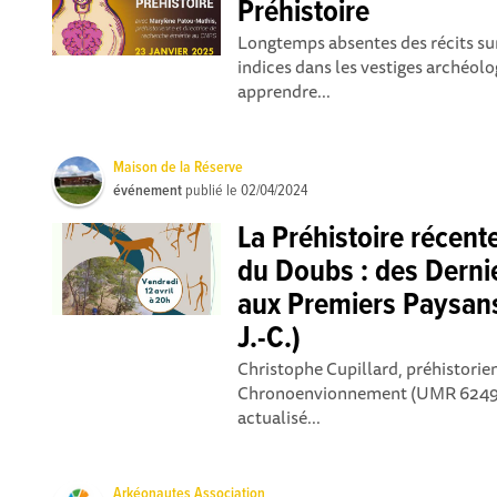
Préhistoire
Longtemps absentes des récits su
indices dans les vestiges archéol
apprendre...
Maison de la Réserve
événement
publié le
02/04/2024
La Préhistoire récent
du Doubs : des Derni
aux Premiers Paysan
J.-C.)
Christophe Cupillard, préhistorie
Chronoenvionnement (UMR 6249 d
actualisé...
Arkéonautes Association