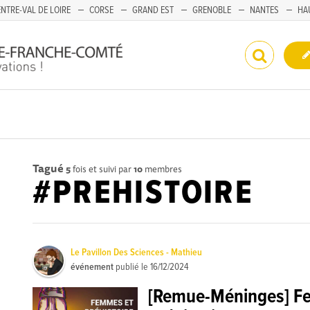
NTRE-VAL DE LOIRE
CORSE
GRAND EST
GRENOBLE
NANTES
HA
Tagué
5
fois et suivi par
10
membres
#PREHISTOIRE
Le Pavillon Des Sciences - Mathieu
événement
publié le
16/12/2024
[Remue-Méninges] F