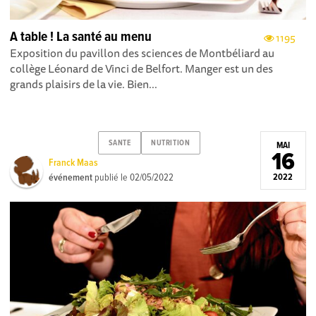
A table ! La santé au menu
1195
Exposition du pavillon des sciences de Montbéliard au
collège Léonard de Vinci de Belfort. Manger est un des
grands plaisirs de la vie. Bien...
SANTE
NUTRITION
MAI
16
Franck Maas
événement
publié le
02/05/2022
2022