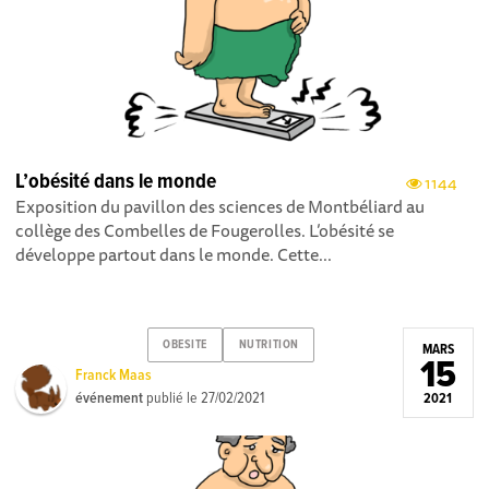
L’obésité dans le monde
1144
Exposition du pavillon des sciences de Montbéliard au
collège des Combelles de Fougerolles. L’obésité se
développe partout dans le monde. Cette...
OBESITE
NUTRITION
MARS
15
Franck Maas
événement
publié le
27/02/2021
2021