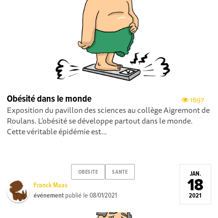
Obésité dans le monde
1697
Exposition du pavillon des sciences au collège Aigremont de
Roulans. L’obésité se développe partout dans le monde.
Cette véritable épidémie est...
OBESITE
SANTE
JAN.
18
Franck Maas
événement
publié le
08/01/2021
2021