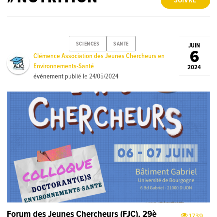
SUIVRE
SCIENCES
SANTE
JUIN
6
Clémence Association des Jeunes Chercheurs en
Environnements-Santé
2024
événement
publié le
24/05/2024
Forum des Jeunes Chercheurs (FJC), 29è
1739