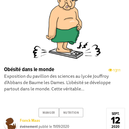
Obésité dans le monde
1311
Exposition du pavillon des sciences au lycée Jouffroy
d'Abbans de Baume les Dames. L’obésité se développe
partout dans le monde. Cette véritable...
MANGER
NUTRITION
SEPT.
12
Franck Maas
événement
publié le
11/09/2020
2020