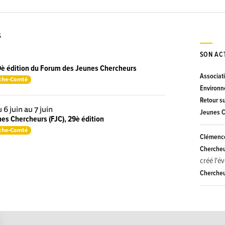
S
SON AC
29è édition du Forum des Jeunes Chercheurs
Associat
che-Comté
Environn
Retour su
 6 juin au 7 juin
Jeunes C
es Chercheurs (FJC), 29è édition
che-Comté
Clémence
Chercheu
créé l'
Chercheur