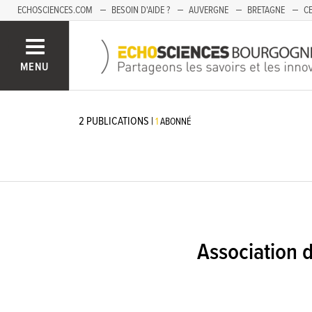
ECHOSCIENCES.COM
BESOIN D'AIDE ?
AUVERGNE
BRETAGNE
CE
OCCITANIE
PACA
PAYS DE LA LOIRE
SAVOIE
MENU
2
PUBLICATIONS
|
1
ABONNÉ
Association 