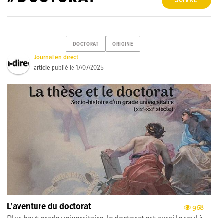
SUIVRE
DOCTORAT
ORIGINE
Journal en direct
article
publié le
17/07/2025
L’aventure du doctorat
968
Plus haut grade universitaire, le doctorat est aussi le seul à