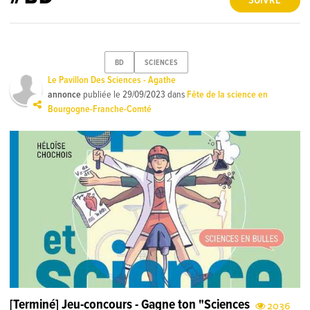
SUIVRE
BD
SCIENCES
Le Pavillon Des Sciences - Agathe
annonce
publiée le
29/09/2023
dans
Fête de la science en
Bourgogne-Franche-Comté
[Terminé] Jeu-concours - Gagne ton "Sciences
2036