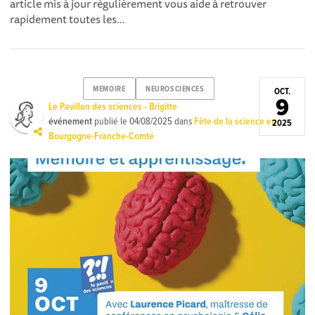
article mis à jour régulièrement vous aide à retrouver
rapidement toutes les...
MEMOIRE
NEUROSCIENCES
OCT.
9
Le Pavillon des sciences - Brigitte
événement
publié le
04/08/2025
dans
Fête de la science en
2025
Bourgogne-Franche-Comté