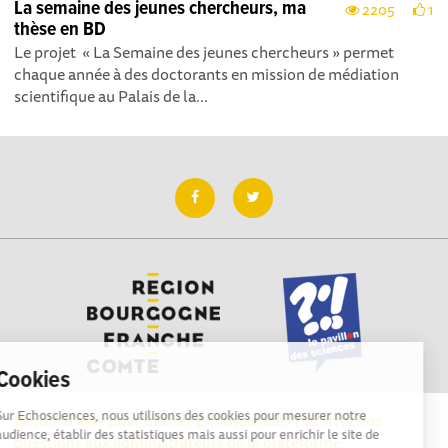
La semaine des jeunes chercheurs, ma
2205
1
thèse en BD
Le projet « La Semaine des jeunes chercheurs » permet
chaque année à des doctorants en mission de médiation
scientifique au Palais de la...
Cookies
Sur Echosciences, nous utilisons des cookies pour mesurer notre
Besoin d'aide pour utiliser Echosciences ? Écrivez vos
audience, établir des statistiques mais aussi pour enrichir le site de
questions aux administrateurs de la plateforme