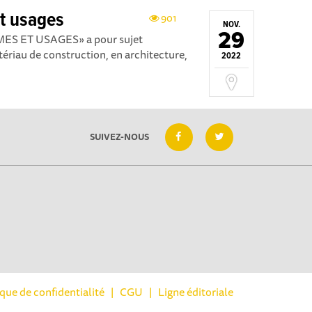
et usages
901
NOV.
29
MES ET USAGES» a pour sujet
tériau de construction, en architecture,
2022
SUIVEZ-NOUS
ique de confidentialité
|
CGU
|
Ligne éditoriale