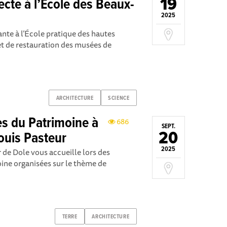
19
ecte à l’École des Beaux-
2025
te à l’École pratique des hautes
et de restauration des musées de
ARCHITECTURE
SCIENCE
s du Patrimoine à
686
SEPT.
20
ouis Pasteur
2025
 de Dole vous accueille lors des
ne organisées sur le thème de
TERRE
ARCHITECTURE