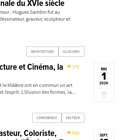
onale du XVIe siècle
ecteur : Hugues Sambin fut au
dessinateur, graveur, sculpteur et
ARCHITECTURE
ILLUSIONS
ecture et Cinéma, la
375
MAI
1
2026
 et le théâtre ont en commun un art
t l’esprit. L’illusion des formes, la...
CONFERENCE
PASTEUR
steur, Coloriste,
659
SEPT.