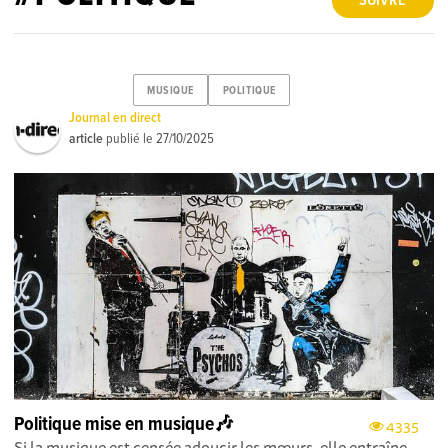
SUIVRE
MUSIQUE
POLITIQUE
Journal en direct
article
publié le
27/10/2025
Politique mise en musique🎶
4335
Si la musique est censée adoucir les mœurs, elle entraîne