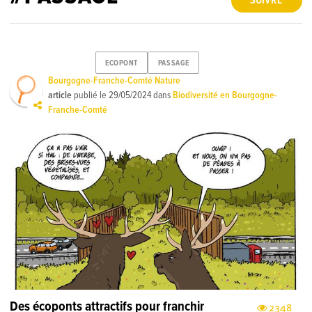
SUIVRE
ECOPONT
PASSAGE
Bourgogne-Franche-Comté Nature
article
publié le
29/05/2024
dans
Biodiversité en Bourgogne-
Franche-Comté
Des écoponts attractifs pour franchir
2348