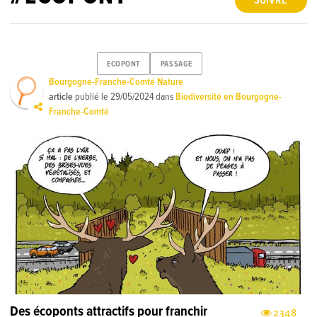
SUIVRE
ECOPONT
PASSAGE
Bourgogne-Franche-Comté Nature
article
publié le
29/05/2024
dans
Biodiversité en Bourgogne-
Franche-Comté
Des écoponts attractifs pour franchir
2348