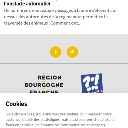
l’obstacle autoroutier
De nombreux nouveaux « passages à faune » s’élèvent au-
dessus des autoroutes de la région pour permettre la
traversée des animaux. Comment ont...
Cookies
Sur Echosciences, nous utilisons des cookies pour mesurer notre
Besoin d'aide pour utiliser Echosciences ? Écrivez vos
audience, établir des statistiques mais aussi pour enrichir le site de
questions aux administrateurs de la plateforme
fonctionnalités supplémentaires (commentaires et widgets).