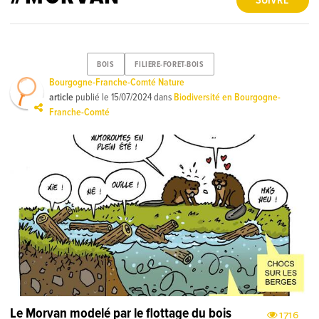
SUIVRE
BOIS
FILIERE-FORET-BOIS
Bourgogne-Franche-Comté Nature
article
publié le
15/07/2024
dans
Biodiversité en Bourgogne-
Franche-Comté
Le Morvan modelé par le flottage du bois
1716