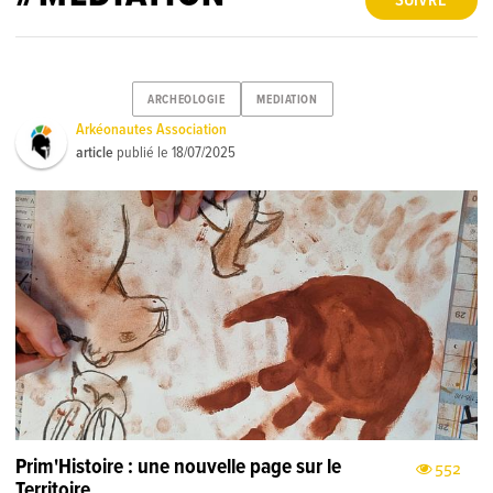
SUIVRE
ARCHEOLOGIE
MEDIATION
Arkéonautes Association
article
publié le
18/07/2025
Prim'Histoire : une nouvelle page sur le
552
Territoire