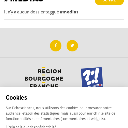
SUIVRE
Il n'y a aucun dossier taggué
#medias
Cookies
Sur Echosciences, nous utilisons des cookies pour mesurer notre
Besoin d'aide pour utiliser Echosciences ? Écrivez vos
audience, établir des statistiques mais aussi pour enrichir le site de
questions aux administrateurs de la plateforme
fonctionnalités supplémentaires (commentaires et widgets).
:
contact@pavillon-sciences.com
Lire la politique de confidentialité