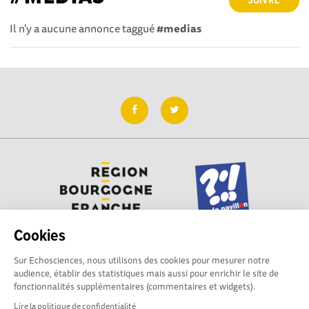
SUIVRE
Il n'y a aucune annonce taggué
#medias
Cookies
Sur Echosciences, nous utilisons des cookies pour mesurer notre
Besoin d'aide pour utiliser Echosciences ? Écrivez vos
audience, établir des statistiques mais aussi pour enrichir le site de
questions aux administrateurs de la plateforme
fonctionnalités supplémentaires (commentaires et widgets).
:
contact@pavillon-sciences.com
Lire la politique de confidentialité