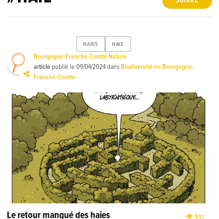
SUIVRE
HAIES
HAIE
Bourgogne-Franche-Comté Nature
article
publié le
09/04/2024
dans
Biodiversité en Bourgogne-
Franche-Comté
Le retour manqué des haies
991