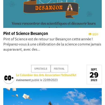
Pint of Science Besançon
950
Pint of Science est de retour sur Besançon cette année !
Préparez-vous à une célébration de la science comme jamais
auparavant, avec des...
SPECTACLE
FESTIVAL
SEPT.
29
Le Colombier des Arts Association l'InStand'Art
événement
publié le
22/09/2023
2023