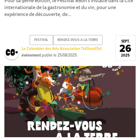
Pour sa 9ème édition, le Festival #Bon s’installe dans la Cité
internationale de la gastronomie et du vin, pour une
expérience de découverte, de...
FESTIVAL
RENDEZ-VOUS-A-LA-TERRE
SEPT.
26
Le Colombier des Arts Association l'InStand'Art
événement
publié le
25/08/2025
2025