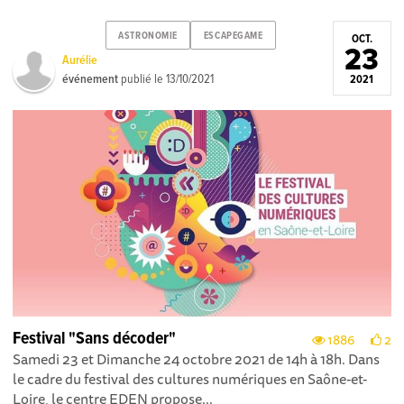
ASTRONOMIE
ESCAPEGAME
OCT.
23
Aurélie
événement
publié le
13/10/2021
2021
Festival "Sans décoder"
1886
2
Samedi 23 et Dimanche 24 octobre 2021 de 14h à 18h. Dans
le cadre du festival des cultures numériques en Saône-et-
Loire, le centre EDEN propose...