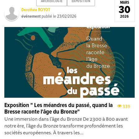
ARCHEOLOGIE
EXPOSITION
MARS
30
Dorothée ROYOT
événement
publié le
23/02/2026
2026
Exposition " Les méandres du passé, quand la
339
Bresse raconte l'âge du Bronze"
Une immersion dans l’âge du Bronze De 2300 à 800 avant
notre ère, l’âge du Bronze transforme profondément les
sociétés européennes. À travers les...