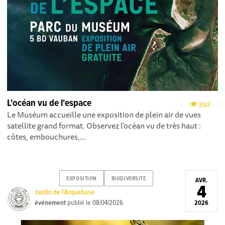
L'océan vu de l'espace
392
Le Muséum accueille une exposition de plein air de vues
satellite grand format. Observez l'océan vu de très haut :
côtes, embouchures,...
EXPOSITION
BIODIVERSITE
AVR.
4
Jardin de l'Arquebuse
événement
publié le
08/04/2026
2026