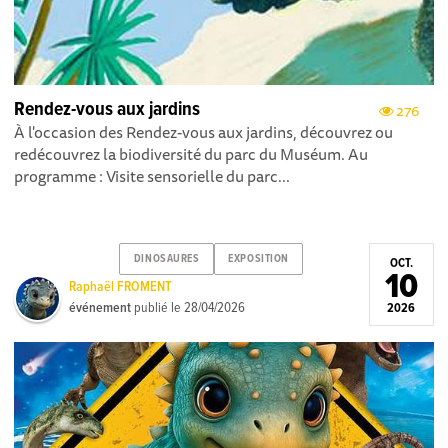
Rendez-vous aux jardins
276
À l'occasion des Rendez-vous aux jardins, découvrez ou
redécouvrez la biodiversité du parc du Muséum. Au
programme : Visite sensorielle du parc...
DINOSAURES
EXPOSITION
OCT.
10
Raphaël FROMENT
événement
publié le
28/04/2026
2026