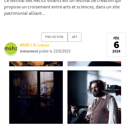
Le festival des Récits Vivants est un festival de création qui
propose un croisement entre arts et sciences, dans un site
patrimonial alliant...
PROJECTION
ART
FÉV.
6
MSHE C.N. Ledoux
événement
publié le
22/12/2023
2024