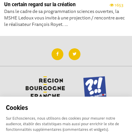
Un certain regard sur la création
1653
Dans le cadre de sa programmation sciences ouvertes, la
MSHE Ledoux vous invite à une projection / rencontre avec
le réalisateur François Royet. ...
Cookies
Sur Echosciences, nous utilisons des cookies pour mesurer notre
Besoin d'aide pour utiliser Echosciences ? Écrivez vos
audience, établir des statistiques mais aussi pour enrichir le site de
questions aux administrateurs de la plateforme
fonctionnalités supplémentaires (commentaires et widgets).