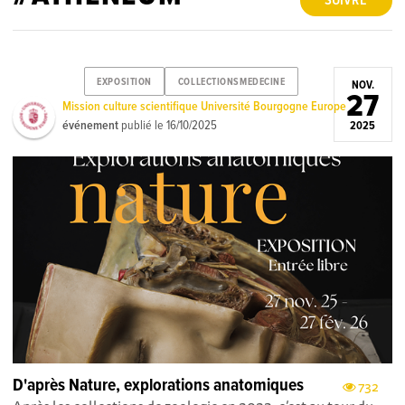
SUIVRE
EXPOSITION
COLLECTIONSMEDECINE
NOV.
27
Mission culture scientifique Université Bourgogne Europe
événement
publié le
16/10/2025
2025
D'après Nature, explorations anatomiques
732