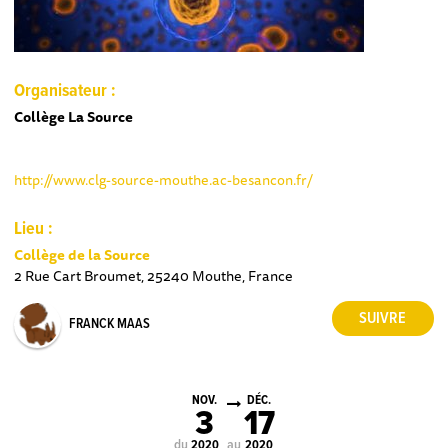
Organisateur :
Collège La Source
http://www.clg-source-mouthe.ac-besancon.fr/
Lieu :
Collège de la Source
2 Rue Cart Broumet, 25240 Mouthe, France
FRANCK MAAS
NOV.
DÉC.
3
17
du
au
2020
2020