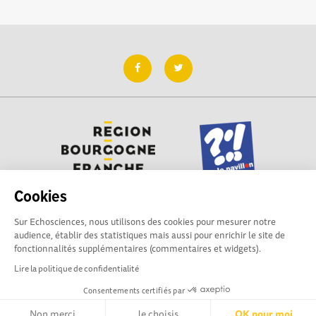
Cookies
Sur Echosciences, nous utilisons des cookies pour mesurer notre
Besoin d'aide pour utiliser Echosciences ? Écrivez vos
audience, établir des statistiques mais aussi pour enrichir le site de
questions aux administrateurs de la plateforme
fonctionnalités supplémentaires (commentaires et widgets).
:
contact@pavillon-sciences.com
Lire la politique de confidentialité
Consentements certifiés par
Mentions légales
|
Politique de confidentialité
|
CGU
|
Ligne éditoriale
Non merci
Je choisis
OK pour moi