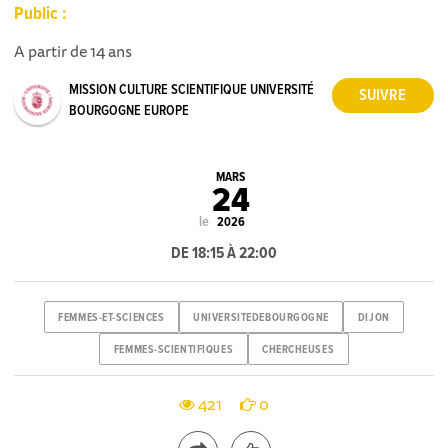
Public :
A partir de 14 ans
MISSION CULTURE SCIENTIFIQUE UNIVERSITÉ
BOURGOGNE EUROPE
MARS
24
le
2026
DE 18:15 À 22:00
FEMMES-ET-SCIENCES
UNIVERSITEDEBOURGOGNE
DIJON
FEMMES-SCIENTIFIQUES
CHERCHEUSES
421
0