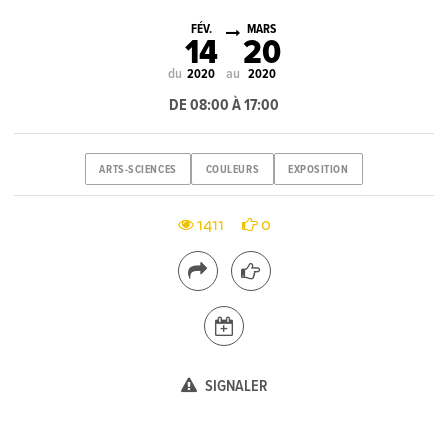
FÉV.
MARS
14
20
du
au
2020
2020
DE 08:00 À 17:00
ARTS-SCIENCES
COULEURS
EXPOSITION
1411
0
SIGNALER