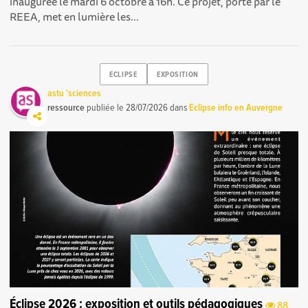
inaugurée le mardi 6 octobre à 16h. Ce projet, porté par le
REEA, met en lumière les...
ECLIPSE
EXPOSITION
astu 'sciences
ressource
publiée le
28/07/2026
dans
Eclipse info en Auvergne
Éclipse 2026 : exposition et outils pédagogiques
88