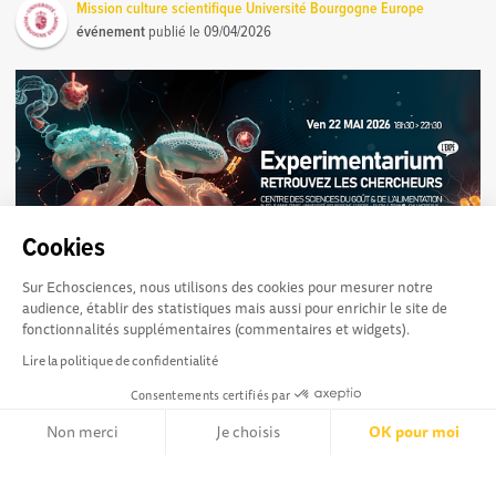
Mission culture scientifique Université Bourgogne Europe
événement
publié le
09/04/2026
Cookies
Sur Echosciences, nous utilisons des cookies pour mesurer notre
audience, établir des statistiques mais aussi pour enrichir le site de
fonctionnalités supplémentaires (commentaires et widgets).
L'Expé fête ses 25 ans !
488
Lire la politique de confidentialité
Rendez-vous les 21, 22 et 23 mai 2026 à Dijon pour célébrer
25 années d’échanges et de découvertes autour de la
Consentements certifiés par
recherche en train de se faire ! ...
Non merci
Je choisis
OK pour moi
Axeptio consent
Plateforme de Gestion du Consentement : Personnalisez vos Opt