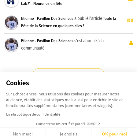
Lab71 : Neurones en fête
a publié l'article
Etienne - Pavillon Des Sciences
Toute la
Fête de la Science en quelques clics !
s'est abonné à la
Etienne - Pavillon Des Sciences
communauté
CHARGER LES ACTIVITÉS SUIVANTES
Cookies
Sur Echosciences, nous utilisons des cookies pour mesurer notre
audience, établir des statistiques mais aussi pour enrichir le site de
fonctionnalités supplémentaires (commentaires et widgets).
Besoin d'aide pour utiliser
Conditions Générales d'utilisation
Lire la politique de confidentialité
Echosciences ? Écrivez
Consentements certifiés par
vos questions aux administrateurs de la plateforme
:
contact@pavillon-sciences.com
Non merci
Je choisis
OK pour moi