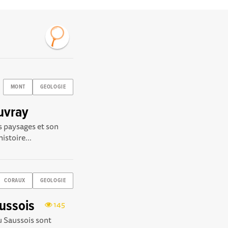
MONT
GEOLOGIE
uvray
s paysages et son
istoire...
CORAUX
GEOLOGIE
aussois
145
u Saussois sont