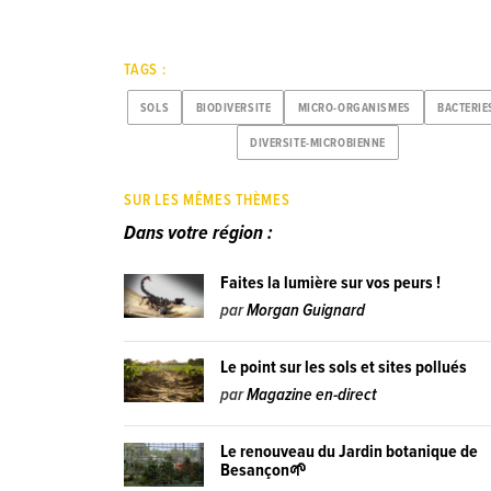
TAGS :
SOLS
BIODIVERSITE
MICRO-ORGANISMES
BACTERIE
DIVERSITE-MICROBIENNE
SUR LES MÊMES THÈMES
Dans votre région :
Faites la lumière sur vos peurs !
par
Morgan Guignard
Le point sur les sols et sites pollués
par
Magazine en-direct
Le renouveau du Jardin botanique de
Besançon🌱