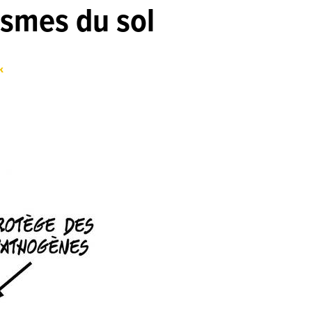
ismes du sol
k