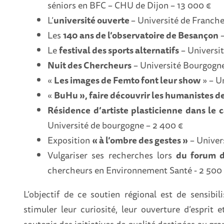
séniors en BFC – CHU de Dijon – 13 000 €
L’
université ouverte
– Université de Franch
Les
140 ans de l’observatoire de Besançon
–
Le
festival des sports alternatifs
– Universi
Nuit des Chercheurs
– Université Bourgogn
«
Les images de Femto font leur show
» – U
«
BuHu », faire découvrir les humanistes d
Résidence d’artiste plasticienne dans le 
Université de bourgogne – 2 400 €
Exposition
« à l’ombre des gestes »
– Univer
Vulgariser ses recherches lors
du forum d
chercheurs en Environnement Santé - 2 500
L’objectif de ce soutien régional est de sensibili
stimuler leur curiosité, leur ouverture d’esprit e