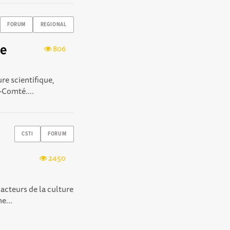
FORUM
REGIONAL
re
806
ure scientifique,
-Comté....
CSTI
FORUM
2450
 acteurs de la culture
e...