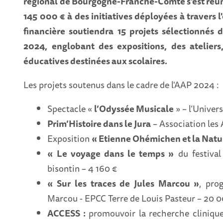
régional de Bourgogne-Franche-Comté s'est réunie
145 000 € à des initiatives déployées à travers 
financière soutiendra 15 projets sélectionnés 
2024, englobant des expositions, des ateliers
éducatives destinées aux scolaires.
Les projets soutenus dans le cadre de l'AAP 2024 :
Spectacle «
l’Odyssée Musicale
» – l’Univer
Prim’Histoire dans le Jura
– Association les
Exposition
« Etienne Ohémichen et la Natu
« Le voyage dans le temps »
du festival
bisontin – 4 160 €
« Sur les traces de Jules Marcou »
, pro
Marcou - EPCC Terre de Louis Pasteur – 20 
ACCESS :
promouvoir la recherche clinique 