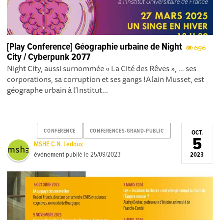
[Play Conference] Géographie urbaine de Night
696
City / Cyberpunk 2077
Night City, aussi surnommée « La Cité des Rêves », … ses
corporations, sa corruption et ses gangs !Alain Musset, est
géographe urbain à l’Institut...
CONFERENCE
CONFERENCES-GRAND-PUBLIC
OCT.
5
MSHE C.N. Ledoux
événement
publié le
25/09/2023
2023