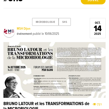
SUIVRE
MICROBIOLOGIE
SHS
OCT.
14
MSH Dijon
événement
publié le
10/06/2025
2025
BRUNO LATOUR et les TRANSFORMATIONS de
721
la MICROBIOLOGIE