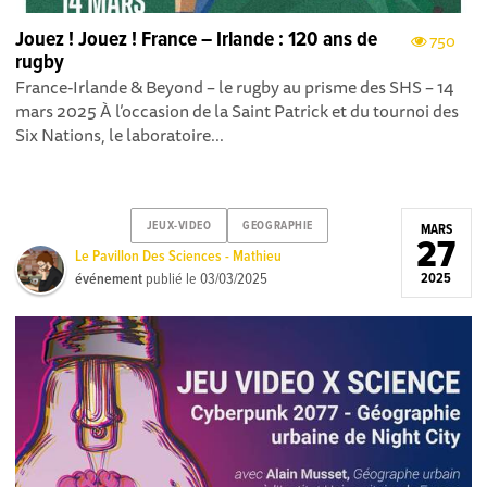
Jouez ! Jouez ! France – Irlande : 120 ans de
750
rugby
France-Irlande & Beyond – le rugby au prisme des SHS – 14
mars 2025 À l’occasion de la Saint Patrick et du tournoi des
Six Nations, le laboratoire...
JEUX-VIDEO
GEOGRAPHIE
MARS
27
Le Pavillon Des Sciences - Mathieu
événement
publié le
03/03/2025
2025