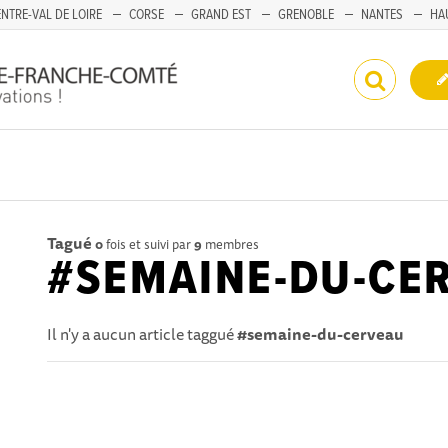
NTRE-VAL DE LOIRE
CORSE
GRAND EST
GRENOBLE
NANTES
HA
Tagué
0
fois et suivi par
9
membres
#SEMAINE-DU-CE
Il n'y a aucun article taggué
#semaine-du-cerveau