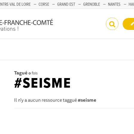
NTRE-VAL DE LOIRE
CORSE
GRAND EST
GRENOBLE
NANTES
HA
Tagué
0
fois
#SEISME
Il n'y a aucun ressource taggué
#seisme