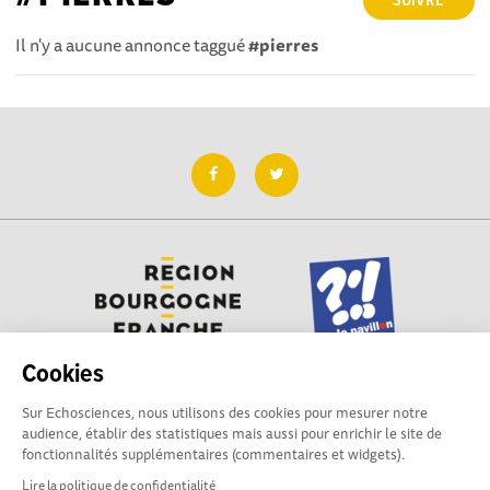
SUIVRE
Il n'y a aucune annonce taggué
#pierres
Cookies
Sur Echosciences, nous utilisons des cookies pour mesurer notre
Besoin d'aide pour utiliser Echosciences ? Écrivez vos
audience, établir des statistiques mais aussi pour enrichir le site de
questions aux administrateurs de la plateforme
fonctionnalités supplémentaires (commentaires et widgets).
:
contact@pavillon-sciences.com
Lire la politique de confidentialité