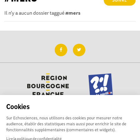
SUIVRE
Il n'y a aucun dossier taggué
#mers
Cookies
Sur Echosciences, nous utilisons des cookies pour mesurer notre
Besoin d'aide pour utiliser Echosciences ? Écrivez vos
audience, établir des statistiques mais aussi pour enrichir le site de
questions aux administrateurs de la plateforme
fonctionnalités supplémentaires (commentaires et widgets).
:
contact@pavillon-sciences.com
Lire la politique de confidentialité