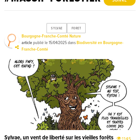
SUIVRE
SYLVAE
FORET
Bourgogne-Franche-Comté Nature
article
publié le
15/04/2025
dans
Biodiversité en Bourgogne-
Franche-Comté
Sylvae, un vent de liberté sur les vieilles forêts
1145