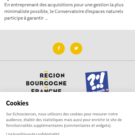
En entreprenant des acquisitions pour une gestion la plus
minimaliste possible, le Conservatoire d’espaces naturels
participe à garantir ...
Cookies
Sur Echosciences, nous utilisons des cookies pour mesurer notre
Besoin d'aide pour utiliser Echosciences ? Écrivez vos
audience, établir des statistiques mais aussi pour enrichir le site de
questions aux administrateurs de la plateforme
fonctionnalités supplémentaires (commentaires et widgets).
:
contact@pavillon-sciences.com
Lire la politique de confidentialité