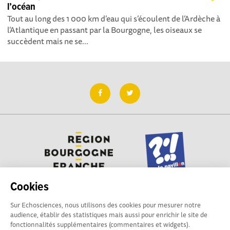
l’océan
Tout au long des 1 000 km d’eau qui s’écoulent de l’Ardèche à
l’Atlantique en passant par la Bourgogne, les oiseaux se
succèdent mais ne se...
Cookies
Sur Echosciences, nous utilisons des cookies pour mesurer notre
Besoin d'aide pour utiliser Echosciences ? Écrivez vos
audience, établir des statistiques mais aussi pour enrichir le site de
questions aux administrateurs de la plateforme
fonctionnalités supplémentaires (commentaires et widgets).