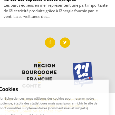
Les parcs éoliens en mer représentent une part importante
de l’électricité produite grâce à l’énergie fournie par le
vent. La surveillance des...
Cookies
Sur Echosciences, nous utilisons des cookies pour mesurer notre
Besoin d'aide pour utiliser Echosciences ? Écrivez vos
audience, établir des statistiques mais aussi pour enrichir le site de
questions aux administrateurs de la plateforme
fonctionnalités supplémentaires (commentaires et widgets).
:
contact@pavillon-sciences.com