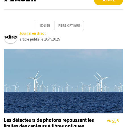
SUIVRE
EOLIEN
FIBRE-OPTIQUE
Journal en direct
article
publié le
20/11/2025
Les détecteurs de photons repoussent les
558
limites des capteurs à fibres optiques