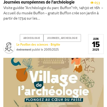
Journées européennes de l'archéologie
653
Visite guidée “Archéologie du parc Buffon”11h, 14h30 et 16h –
Accueil du musée Buffon – gratuit Buﬀon crée son jardin à
partir de 1734 sur les...
ARCHEOLOGIE
JOURNEES_ARCHEOLOGIE
JUIN
15
Le Pavillon des sciences - Brigitte
événement
publié le
20/05/2025
2025