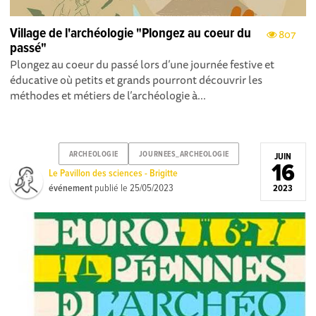
Village de l'archéologie "Plongez au coeur du
807
passé"
Plongez au coeur du passé lors d’une journée festive et
éducative où petits et grands pourront découvrir les
méthodes et métiers de l’archéologie à...
ARCHEOLOGIE
JOURNEES_ARCHEOLOGIE
JUIN
16
Le Pavillon des sciences - Brigitte
événement
publié le
25/05/2023
2023