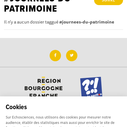
SUIVRE
PATRIMOINE
Il n'y a aucun dossier taggué
#journees-du-patrimoine
Cookies
Sur Echosciences, nous utilisons des cookies pour mesurer notre
Besoin d'aide pour utiliser Echosciences ? Écrivez vos
audience, établir des statistiques mais aussi pour enrichir le site de
questions aux administrateurs de la plateforme