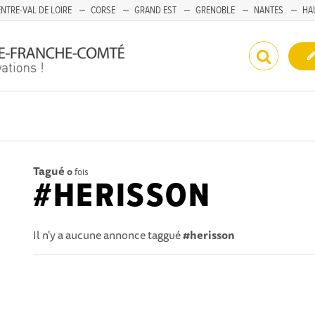
NTRE-VAL DE LOIRE
CORSE
GRAND EST
GRENOBLE
NANTES
HA
Tagué
0
fois
#HERISSON
Il n'y a aucune annonce taggué
#herisson