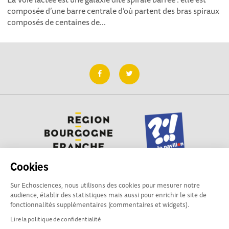
composée d’une barre centrale d’où partent des bras spiraux
composés de centaines de...
Cookies
Sur Echosciences, nous utilisons des cookies pour mesurer notre
Besoin d'aide pour utiliser Echosciences ? Écrivez vos
audience, établir des statistiques mais aussi pour enrichir le site de
questions aux administrateurs de la plateforme
fonctionnalités supplémentaires (commentaires et widgets).
:
contact@pavillon-sciences.com
Lire la politique de confidentialité