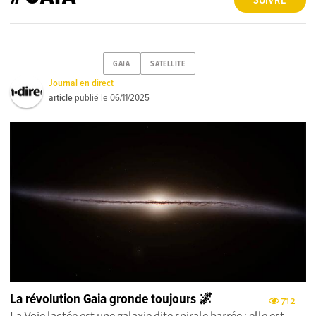
SUIVRE
GAIA
SATELLITE
Journal en direct
article
publié le
06/11/2025
La révolution Gaia gronde toujours 🌌
712
La Voie lactée est une galaxie dite spirale barrée : elle est