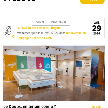
SUIVRE
FLEUVE
PLAN-RELIEF
JAN.
29
Le Pavillon des sciences - Brigitte
événement
publié le
29/01/2026
dans
Biodiversité en
2026
Bourgogne-Franche-Comté
Le Doubs, en terrain connu ?
518