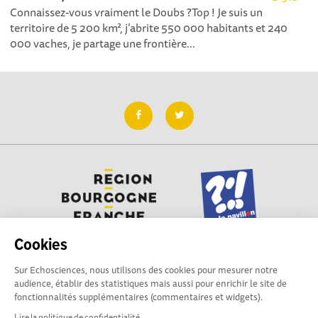
Connaissez-vous vraiment le Doubs ?Top ! Je suis un
territoire de 5 200 km², j’abrite 550 000 habitants et 240
000 vaches, je partage une frontière...
Cookies
Sur Echosciences, nous utilisons des cookies pour mesurer notre
Besoin d'aide pour utiliser Echosciences ? Écrivez vos
audience, établir des statistiques mais aussi pour enrichir le site de
questions aux administrateurs de la plateforme
fonctionnalités supplémentaires (commentaires et widgets).
:
contact@pavillon-sciences.com
Lire la politique de confidentialité