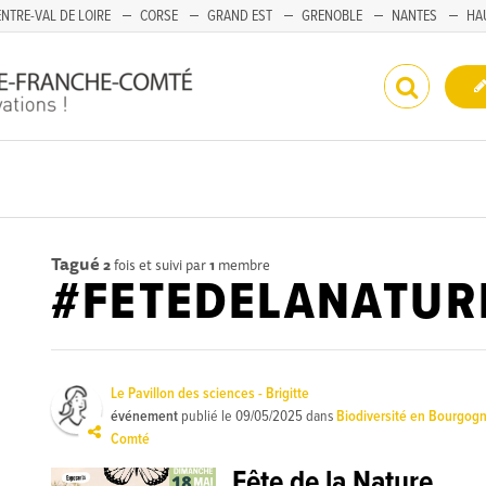
NTRE-VAL DE LOIRE
CORSE
GRAND EST
GRENOBLE
NANTES
HA
Tagué
2
fois et suivi par
1
membre
#FETEDELANATUR
Le Pavillon des sciences - Brigitte
événement
publié le
09/05/2025
dans
Biodiversité en Bourgog
Comté
Fête de la Nature