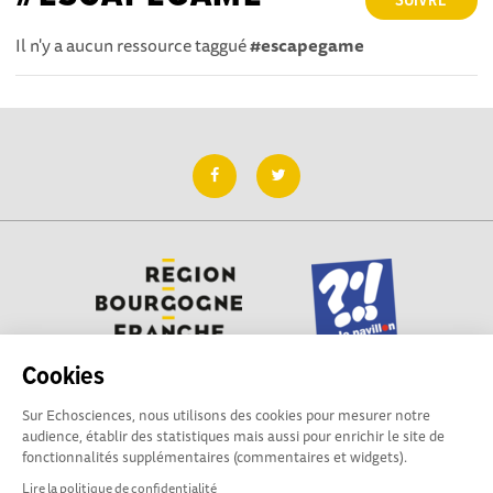
SUIVRE
Il n'y a aucun ressource taggué
#escapegame
Cookies
Sur Echosciences, nous utilisons des cookies pour mesurer notre
Besoin d'aide pour utiliser Echosciences ? Écrivez vos
audience, établir des statistiques mais aussi pour enrichir le site de
questions aux administrateurs de la plateforme
fonctionnalités supplémentaires (commentaires et widgets).
:
contact@pavillon-sciences.com
Lire la politique de confidentialité